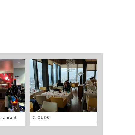
staurant
CLOUDS
xeit GmbH