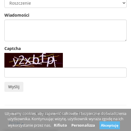
Wiadomości
Captcha
Wyślij
Używamy cookies, aby zapewnić całkowite i bezpieczne doświadczenia
© Tourmake. All Rights Reserved -
Terms and conditions
użytkownika. Kontynuując wizytę, użytkownik wyraża zgodę na ich
Polski
wykorzystanie przez nas.
Rifiuto
Personalizza
Akceptuję