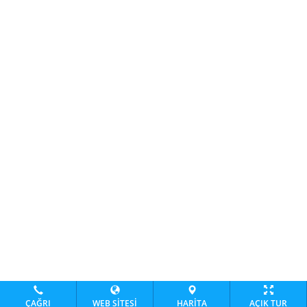
ÇAĞRI
WEB SITESI
HARITA
AÇIK TUR