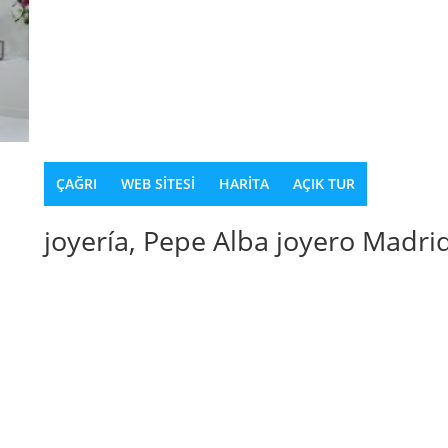
ÇAĞRI
WEB SITESI
HARITA
AÇIK TUR
joyería, Pepe Alba joyero Madri