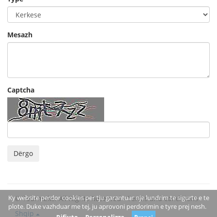
Mesazh
Captcha
Dërgo
Ky website perdor cookies per tju garantuar nje lundrim te sigurte e te
© Tourmake. All Rights Reserved -
Terms and conditions
plote. Duke vazhduar me tej, ju aprovoni perdorimin e tyre prej nesh.
Shqip