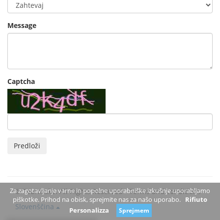
Message
Captcha
Predloži
Za zagotavljanje varne in popolne uporabniške izkušnje uporabljamo
© Tourmake. All Rights Reserved -
Terms and conditions
piškotke. Prihod na obisk, sprejmite nas za našo uporabo.
Rifiuto
Slovenščina
Personalizza
Sprejmem