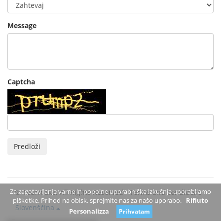
Message
Captcha
Predloži
Za zagotavljanje varne in popolne uporabniške izkušnje uporabljamo
© Tourmake. All Rights Reserved -
Terms and conditions
piškotke. Prihod na obisk, sprejmite nas za našo uporabo.
Rifiuto
Slovenščina
Personalizza
Prihvatam