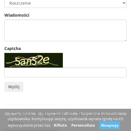
Wiadomości
Captcha
Wyślij
Używamy cookies, aby zapewnić całkowite i bezpieczne doświadczenia
© Tourmake. All Rights Reserved -
Terms and conditions
użytkownika. Kontynuując wizytę, użytkownik wyraża zgodę na ich
Polski
wykorzystanie przez nas.
Rifiuto
Personalizza
Akceptuję