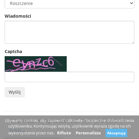
Wiadomości
Captcha
Wyślij
Używamy cookies, aby zapewnić całkowite i bezpieczne doświadczenia
© Tourmake. All Rights Reserved -
Terms and conditions
użytkownika. Kontynuując wizytę, użytkownik wyraża zgodę na ich
Polski
wykorzystanie przez nas.
Rifiuto
Personalizza
Akceptuję