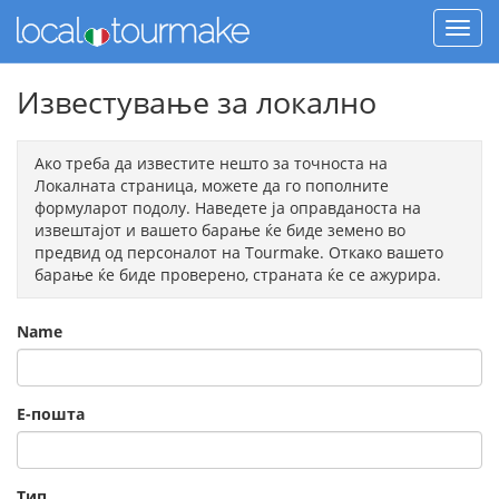
Известување за локално
Ако треба да известите нешто за точноста на
Локалната страница, можете да го пополните
формуларот подолу. Наведете ја оправданоста на
извештајот и вашето барање ќе биде земено во
предвид од персоналот на Tourmake. Откако вашето
барање ќе биде проверено, страната ќе се ажурира.
Name
Е-пошта
Тип