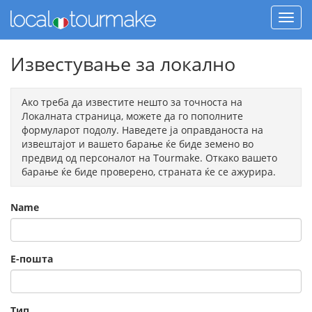
Известување за локално
Ако треба да известите нешто за точноста на
Локалната страница, можете да го пополните
формуларот подолу. Наведете ја оправданоста на
извештајот и вашето барање ќе биде земено во
предвид од персоналот на Tourmake. Откако вашето
барање ќе биде проверено, страната ќе се ажурира.
Name
Е-пошта
Тип