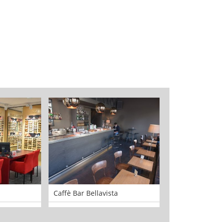
Caffè Bar Bellavista
Caputo & Partn
Banking Lawye