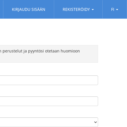
KIRJAUDU SISÄÄN
REKISTERÖIDY
FI
tin perustelut ja pyyntösi otetaan huomioon