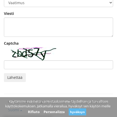
Viesti
Captcha
Lähettää
Käytämme evästeitä varmistaaksemme täydellisen ja turvallisen
© Tourmake. All Rights Reserved -
Terms and conditions
käyttökokemuksen. Jatkamalla vierailua, hyväksyt sen käytön meille
Suomi
Rifiuto
Personalizza
hyväksyn