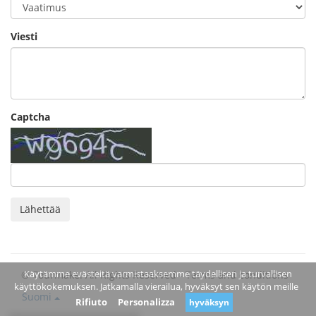
Viesti
Captcha
Lähettää
Käytämme evästeitä varmistaaksemme täydellisen ja turvallisen
© Tourmake. All Rights Reserved -
Terms and conditions
käyttökokemuksen. Jatkamalla vierailua, hyväksyt sen käytön meille
Suomi
Rifiuto
Personalizza
hyväksyn