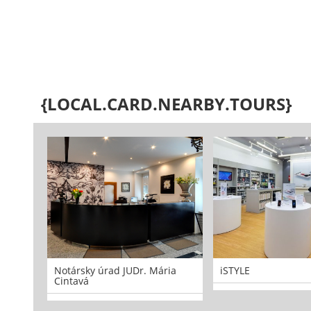
{LOCAL.CARD.NEARBY.TOURS}
Notársky úrad JUDr. Mária
iSTYLE
Cintavá