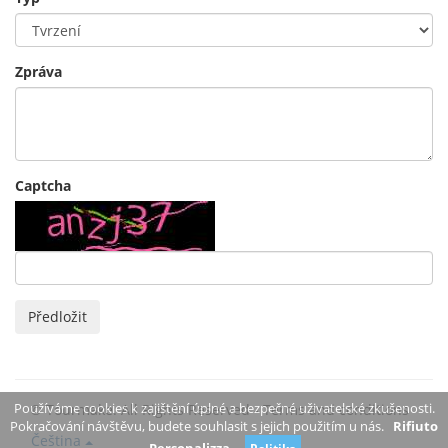
Zpráva
Captcha
Předložit
Používáme cookies k zajištění úplné a bezpečné uživatelské zkušenosti.
© Tourmake. All Rights Reserved -
Terms and conditions
Pokračování návštěvu, budete souhlasit s jejich použitím u nás.
Rifiuto
Čeština